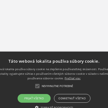
Táto webová lokalita používa súbory cookie.
Sídlo
Kontakt
vá lokalita používa súbory cookie na zlepšenie používateľskej skúsenosti. Použív
okality vyjadrujete súhlas s používaním všetkých súborov cookie v súlade s našim
3D System s.r.o.
+421 
používania súborov cookie.
Prečítať viac
Kukučínova 400/66
020 01 Púchov
info@
IČO: 53111800
NEVYHNUTNE POTREBNÉ
DIČ:
2121271119
www.
PRIJAŤ VŠETKO
ODMIETNUŤ VŠETKO
ZOBRAZIŤ PODROBNOSTI