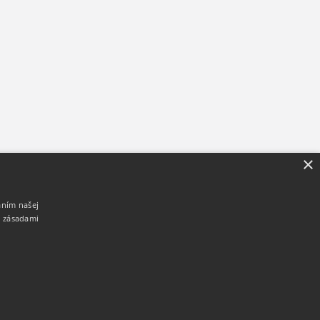
×
aním našej
i zásadami
904 985 483
3d-system.sk
3d-system.sk