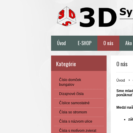
Úvod
E-SHOP
O nás
Ako
Kategórie
O nás
Číslo domček
Úvod
bungalov
Sme mladá
Dizajnové čísla
ponúknu
Číslice samostatné
Medzi naš
Čísla so stromom
zá
Čísla s názvom ulice
Čísla s motívom zvierat