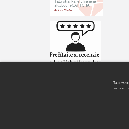
Táto stránka je chránená
službou reCAPTCHA.
Zistiť viac.
Informácie
Táto webo
Prečo my
webovej l
Reklamačný poriadok