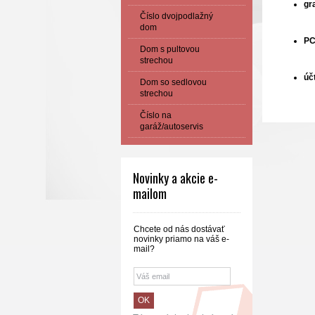
gr
Číslo dvojpodlažný
dom
PC
Dom s pultovou
strechou
úč
Dom so sedlovou
strechou
Číslo na
garáž/autoservis
Novinky a akcie e-
mailom
Chcete od nás dostávať
novinky priamo na váš e-
mail?