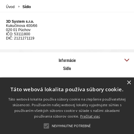
Úvod
Sídlo
3D System s.r.o.
Kukučínova 400/66
020 01 Púchov
IČO: 53111800
DIČ:
2121271119
Informácie
Sídlo
3D System s.r.o.
×
Kukučínova 400/66
020 01 Púchov
Táto webová lokalita používa súbory cookie.
IČO: 53111800
DIČ:
2121271119
Táto webová lokalita používa súbory cookie na zlepšenie používateľskej
Kontakt
skúsenosti. Používaním našej webovej lokality vyjadrujete súhlas s
používaním všetkých súborov cookie v súlade s našimi zásadami
+421 904 985 483
používania súborov cookie.
Prečítať viac
info@3d-system.sk
NEVYHNUTNE POTREBNÉ